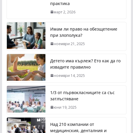
практика
март 2, 2026
Имам ли право на обезщетение
при злополука?
ноември 21, 2025
Детето има кърлеж? Ето как да го
извадите правилно
ноември 14, 2025
1/3 от първокласниците са със
затлъстяване
юни 19, 2025
Над 210 компании от
медицинския, денталния и