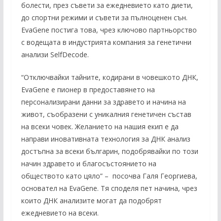
болести, през съвети за ежедневието като диети,
до спортни режими и съвети за пълноценен сън.
EvaGene постига това, чрез ключово партньорство
с водещата в индустрията компания за генетични
анализи SelfDecode.
“Отключвайки тайните, кодирани в човешкото ДНК,
EvaGene е пионер в предоставянето на
персонализирани данни за здравето и начина на
живот, съобразени с уникалния генетичен състав
на всеки човек. Желанието на нашия екип е да
направи иновативната технология за ДНК анализ
достъпна за всеки българин, подобрявайки по този
начин здравето и благосъстоянието на
обществото като цяло” – посочва Галя Георгиева,
основател на EvaGene. Тя споделя пет начина, чрез
които ДНК анализите могат да подобрят
ежедневието на всеки.