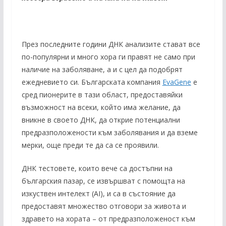
През последните години ДНК анализите стават все
по-популярни и много хора ги правят не само при
наличие на заболяване, а и с цел да подобрят
ежедневието си. Българската компания
EvaGene
е
сред пионерите в тази област, предоставяйки
възможност на всеки, който има желание, да
вникне в своето ДНК, да открие потенциални
предразположености към заболявания и да вземе
мерки, още преди те да са се проявили.
ДНК тестовете, които вече са достъпни на
българския пазар, се извършват с помощта на
изкуствен интелект (AI), и са в състояние да
предоставят множество отговори за живота и
здравето на хората – от предразположеност към