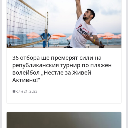
36 отбора ще премерят сили на
републиканския турнир по плажен
волейбол „Нестле за Живей
Активно!“
юли 21, 2023