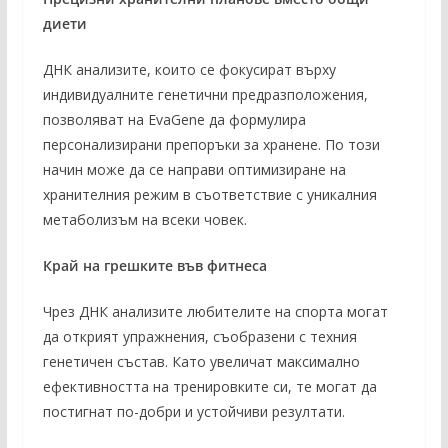
диети
ДНК анализите, които се фокусират върху
индивидуалните генетични предразположения,
позволяват на EvaGene да формулира
персонализирани препоръки за хранене. По този
начин може да се направи оптимизиране на
хранителния режим в съответствие с уникалния
метаболизъм на всеки човек.
Край на грешките във фитнеса
Чрез ДНК анализите любителите на спорта могат
да открият упражнения, съобразени с техния
генетичен състав. Като увеличат максимално
ефективността на тренировките си, те могат да
постигнат по-добри и устойчиви резултати.