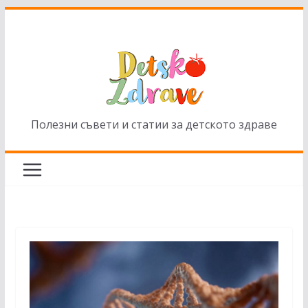
Skip
to
content
Полезни съвети и статии за детското здраве