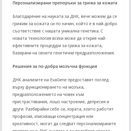
Персонализирани препоръки за грижа за кожата
Благодарение на науката за ДНК, вече можем да се
грижим за кожата си по начин, който е в най-добро
съответствие с нашата уникална генетика. С
новата технология всеки може да открие най-
ефективните процедури за грижа за кожата,
базирани на своите генетични предразположения.
Решения за по-добра мозъчна функция
ДНК анализите на EvaGene предоставят поглед
върху функционирането на мозъка,
предразположението на човек към
пристрастявания, лошо настроение, депресия и
други. Разбирайки себе си, хората, които работят
професии, изискващи концентрация или
креативност, могат да следват персонализираните
препоръки в ДНК анализа и да подобрят своето