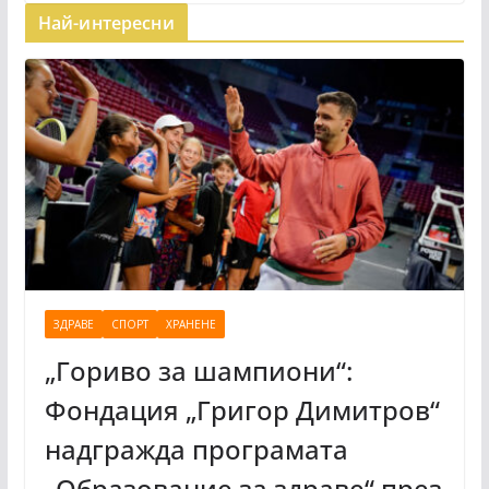
Най-интересни
ЗДРАВЕ
СПОРТ
ХРАНЕНЕ
„Гориво за шампиони“:
Фондация „Григор Димитров“
надгражда програмата
„Образование за здраве“ през