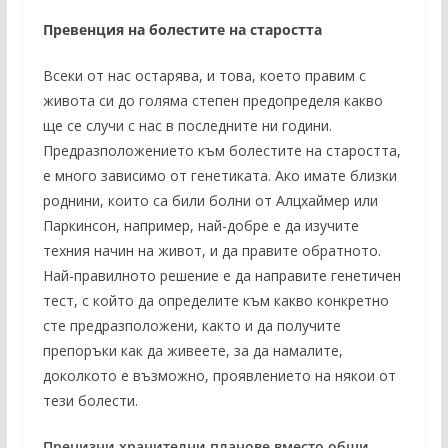
Превенция на болестите на старостта
Всеки от нас остарява, и това, което правим с
живота си до голяма степен предопределя какво
ще се случи с нас в последните ни години.
Предразположението към болестите на старостта,
е много зависимо от генетиката. Ако имате близки
роднини, които са били болни от Алцхаймер или
Паркинсон, например, най-добре е да изучите
техния начин на живот, и да правите обратното.
Най-правилното решение е да направите генетичен
тест, с който да определите към какво конкретно
сте предразположени, както и да получите
препоръки как да живеете, за да намалите,
доколкото е възможно, проявлението на някои от
тези болести.
Прецизни хранителни планове вместо общи