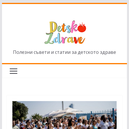
Skip
to
content
Полезни съвети и статии за детското здраве