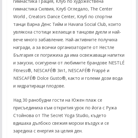
гимнастика Грация, Клуб по художествена
гимнастика Силвия, Клуб Огледало, The Center
World , Creators Dance Center, Клуб по спортни
танци Варна Денс Тийм и Havana Social Club, които
увлякоха стотици желаещи в танцови дуели и най-
вече много забавление. Най-активните получиха
награди, а за всички организаторите от Нестле
България се погрижиха да има освежаващи напитки
и закуски, осигурени от любимите брандове NESTLÉ
Fitness®, NESCAFÉ® 3in1, NESCAFÉ® Frappé и
NESCAFÉ® Dolce Gusto®, както и големи дози вода
и хидратиращи плодове.
Над 30 ранобудни гости на Южен плаж се
присъединиха към открития урок по йога с Ружа
Стойнова от The Secret Yoga Studio, където
вдишаха дълбоко свежия морски въздух и се
заредиха с енергия за целия ден.