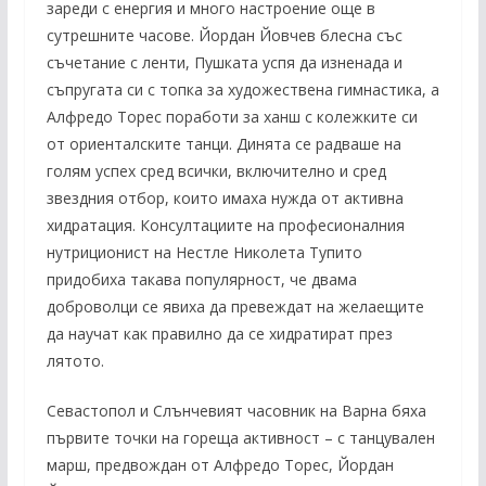
зареди с енергия и много настроение още в
сутрешните часове. Йордан Йовчев блесна със
съчетание с ленти, Пушката успя да изненада и
съпругата си с топка за художествена гимнастика, а
Алфредо Торес поработи за ханш с колежките си
от ориенталските танци. Динята се радваше на
голям успех сред всички, включително и сред
звездния отбор, които имаха нужда от активна
хидратация. Консултациите на професионалния
нутриционист на Нестле Николета Тупито
придобиха такава популярност, че двама
доброволци се явиха да превеждат на желаещите
да научат как правилно да се хидратират през
лятото.
Севастопол и Слънчевият часовник на Варна бяха
първите точки на гореща активност – с танцувален
марш, предвождан от Алфредо Торес, Йордан