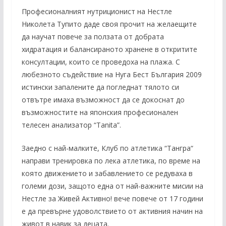
Професионалният нутриционист на Нестле
Николета Тупито даде своя прочит на желаещите
да научат повече за ползата от добрата
хидратация и балансираното хранене в откритите
консултации, които се проведоха на плажа. С
любезното съдействие на Нуга Бест България 2009
истински запалените да погледнат тялото си
отвътре имаха възможност да се докоснат до
възможностите на японския професионален
телесен анализатор “Tanita”.
Заедно с най-малките, Клуб по атлетика “Тангра“
направи тренировка по лека атлетика, по време на
която движението и забавлението се редуваха в
големи дози, защото една от най-важните мисии на
Нестле за Живей Активно! вече повече от 17 години
е да превърне удоволствието от активния начин на
живот в навик за децата.