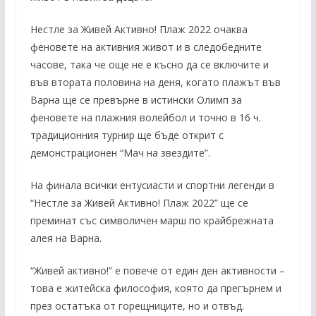
Нестле за Живей Активно! Плаж 2022 очаква
феновете на активния живот и в следобедните
часове, така че още не е късно да се включите и
във втората половина на деня, когато плажът във
Варна ще се превърне в истински Олимп за
феновете на плажния волейбол и точно в 16 ч.
традиционния турнир ще бъде открит с
демонстрационен “Мач на звездите”.
На финала всички ентусиасти и спортни легенди в
“Нестле за Живей Активно! Плаж 2022” ще се
преминат със символичен марш по крайбрежната
алея на Варна.
“Живей активно!” е повече от един ден активности –
това е житейска философия, която да прегърнем и
през остатъка от горещниците, но и отвъд.