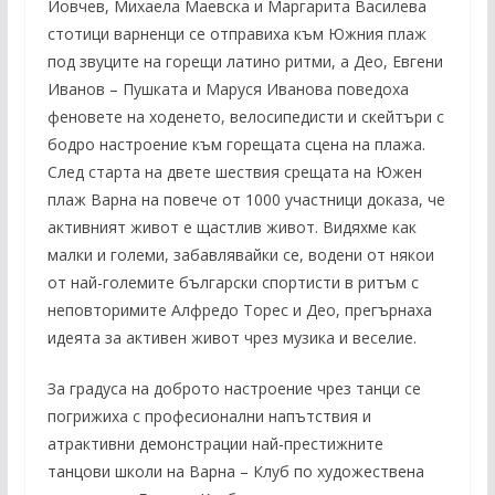
Йовчев, Михаела Маевска и Маргарита Василева
стотици варненци се отправиха към Южния плаж
под звуците на горещи латино ритми, а Део, Евгени
Иванов – Пушката и Маруся Иванова поведоха
феновете на ходенето, велосипедисти и скейтъри с
бодро настроение към горещата сцена на плажа.
След старта на двете шествия срещата на Южен
плаж Варна на повече от 1000 участници доказа, че
активният живот е щастлив живот. Видяхме как
малки и големи, забавлявайки се, водени от някои
от най-големите български спортисти в ритъм с
неповторимите Алфредо Торес и Део, прегърнаха
идеята за активен живот чрез музика и веселие.
За градуса на доброто настроение чрез танци се
погрижиха с професионални напътствия и
атрактивни демонстрации най-престижните
танцови школи на Варна – Клуб по художествена