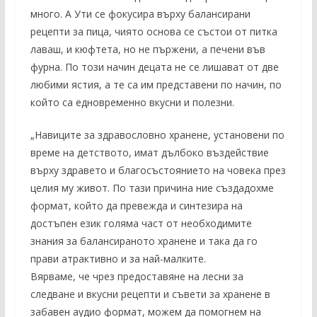
много. А Ути се фокусира върху балансирани
рецепти за пица, чиято основа се състои от питка
лаваш, и кюфтета, но не пържени, а печени във
фурна. По този начин децата не се лишават от две
любими ястия, а те са им представени по начин, по
който са едновременно вкусни и полезни.
„Навиците за здравословно хранене, установени по
време на детството, имат дълбоко въздействие
върху здравето и благосъстоянието на човека през
целия му живот. По тази причина ние създадохме
формат, който да превежда и синтезира на
достъпен език голяма част от необходимите
знания за балансираното хранене и така да го
прави атрактивно и за най-малките.
Вярваме, че чрез предоставяне на лесни за
следване и вкусни рецепти и съвети за хранене в
забавен аудио формат, можем да помогнем на