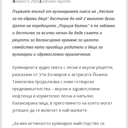
април 5, 2023
Zdraven reporter
Първият епизод от кулинарната пиеса на „Нестле
за по-здрави деца“ достигна до над 2 милиона души.
Целта на поредицата „Порция баланс“ е по забавен
и достъпен за всички начин да даде съвети и
рецепти за балансирано хранене за цялото
семейство като приобщи родители и деца за
кулинарни и здравословни приключения.
Кулинарната аудио пиеса с лесни и вкусни рецепти,
разказани от Ути Бъчваров и актрисата Йоанна
Темелкова продължава с нови готварски
предизвикателства – вкусни и здравословни
кюфтенца и изумително лесна и напълно
балансирана пица, в приготвянето на която могат
успешно да се включат и най-малките.
„За мен истинското кулинарно майсторство се