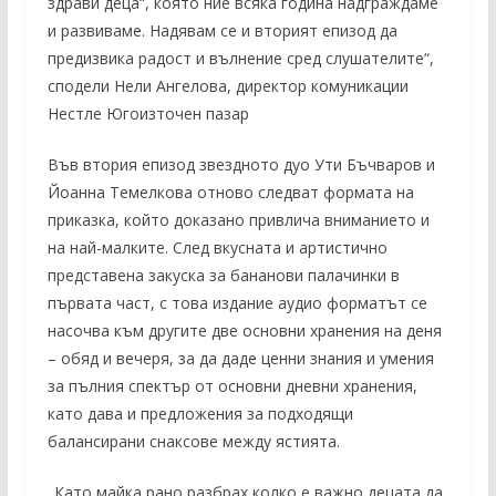
здрави деца“, която ние всяка година надграждаме
и развиваме. Надявам се и вторият епизод да
предизвика радост и вълнение сред слушателите“,
сподели Нели Ангелова, директор комуникации
Нестле Югоизточен пазар
Във втория епизод звездното дуо Ути Бъчваров и
Йоанна Темелкова отново следват формата на
приказка, който доказано привлича вниманието и
на най-малките. След вкусната и артистично
представена закуска за бананови палачинки в
първата част, с това издание аудио форматът се
насочва към другите две основни хранения на деня
– обяд и вечеря, за да даде ценни знания и умения
за пълния спектър от основни дневни хранения,
като дава и предложения за подходящи
балансирани снаксове между ястията.
„Като майка рано разбрах колко е важно децата да