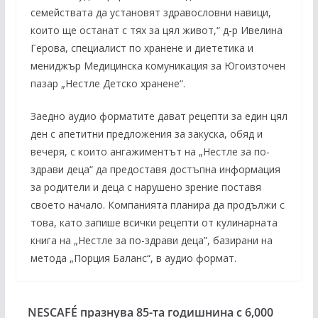
семействата да установят здравословни навици,
които ще останат с тях за цял живот,“ д-р Ивелина
Герова, специалист по хранене и диететика и
мениджър Медицинска комуникация за Югоизточен
пазар „Нестле Детско хранене“.
Заедно аудио форматите дават рецепти за един цял
ден с апетитни предложения за закуска, обяд и
вечеря, с които ангажиментът на „Нестле за по-
здрави деца“ да предоставя достъпна информация
за родители и деца с нарушено зрение поставя
своето начало. Компанията планира да продължи с
това, като запише всички рецепти от кулинарната
книга на „Нестле за по-здрави деца”, базирани на
метода „Порция Баланс“, в аудио формат.
NESCAFÉ празнува 85-та годишнина с 6,000