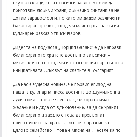
случва в къщи, когато всички заедно можем да
приготвим любими храни, обичайно считани за не
дотам здравословни, но като им дадем различен и
балансиран прочит“, споделя майсторът на късия
кулинарен разказ Ути Бъчваров.
„Идеята на подкаста „Порция баланс“ е да направи
балансираното хранене достъпно за всички –
мисия, която се споделя и от основния партньор на
инициативата „Съюзът на слепите в България“.
„За нас е чудесна новина, че първия епизод на
нашата кулинарна пиеса достигна до двумилионна
аудитория – това е ясен знак, че хората имат
желание и нужда от вдъхновение, за да се хранят
балансирано и заедно с това да превърнат
приготвянето на храната вкъщи в празник за
цялото семейство – това е мисия на „Нестле за по-