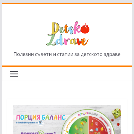
Skip
to
content
Полезни съвети и статии за детското здраве