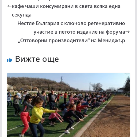
кафе чаши консумирани в света всяка една
секунда
Нестле България с ключово регенеративно
участие в петото издание на форумa
„Отговорни производители“ на Мениджър
Вижте още