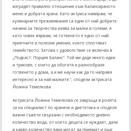
изградят правилно отношение към балансираното
меню и добрата храна. Като актриса намирам, че
кулинарните преживявания са едни от най-добрите
начини за творчества изява за малки и големи. А
като човек вярвам, че готвенето е едно от най-
приятните и полезни умения, които сплотяват
семейството. Затова с удоволствие се включих в
„Подкаст: Порция Баланс“. Той ми даде много идеи
и трикове, с които да обогатя и разнообразя
готвенето у дома, а и ме научи как да го направя
интересно и за най-малките.“, сподели актрисата
Йоанна Темелкова
Актрисата Йоанна Темелкова се завръща в ролята
си на специалист по хранене и диететика и споделя
важни съвети свързани с необходимото дневно
количество вода, от което децата се нуждаят, дали
и какво количество ядки могат да приемат и още