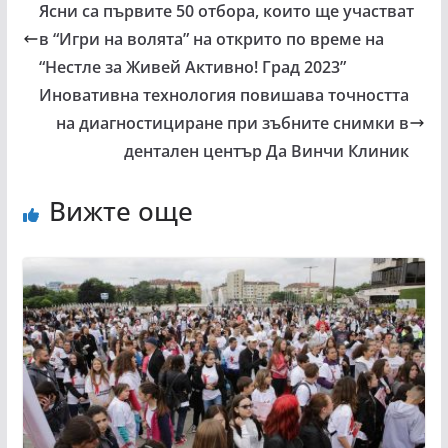
Ясни са първите 50 отбора, които ще участват
в “Игри на волята” на открито по време на
“Нестле за Живей Активно! Град 2023”
Иновативна технология повишава точността
на диагностициране при зъбните снимки в
дентален център Да Винчи Клиник
Вижте още