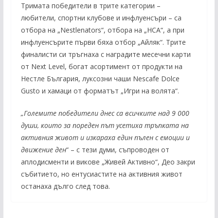
Тримата победители в трите категории –
любители, спортни клубове и инфлуенсъри – са
отбора на „Nestlenators“, отбора на „НСА“, а при
инфлуенсърите първи бяха отбор „Айляк“. Трите
финалисти си тръгнаха с наградите месечни карти
от Next Level, богат асортимент от продукти на
Нестле България, луксозни чаши Nescafe Dolce
Gusto и хамаци от форматът „Игри на волята“.
„Големите победители днес са всичките над 9 000
души, които за пореден път усетиха тръпката на
активния живот и изкараха един пълен с емоции и
движение ден
“ – с тези думи, съпроводен от
аплодисменти и викове „Живей Активно“, Део закри
събитието, но ентусиастите на активния живот
останаха дълго след това.