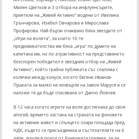
Милен Цветков и 3 отбора на инфлуенсърите,
приятели на „Живей Активно“ водени от Ивелина
Грънчарова, Изабел Овчарова и Мирослава
Профирова. Най-бързи очаквано бяха звездите от
„Игри на волята“, за които 10-те
предизвикателства им бяха „игра“ по думите на
капитана им, но по атрактивност на представянето
безспорен победител е звездния отбор на „Живей
Активно“, който грабна публиката със слалома с
колички между конуси, когато Евгени Иванов-
Пушката за малко не изхвърли на завоя Маруся и се
наложи тя да бъде спасявана от Данчо Йовчев.
В 12 часа когато игрите на воля достигнаха до своя
апогей, времето застана на страната на феновете
на активния живот и слънцето озари площада пред
НДК, където се присъединиха и състезателите на 6
лапи, дошли в поход от Кучешката градина, за да