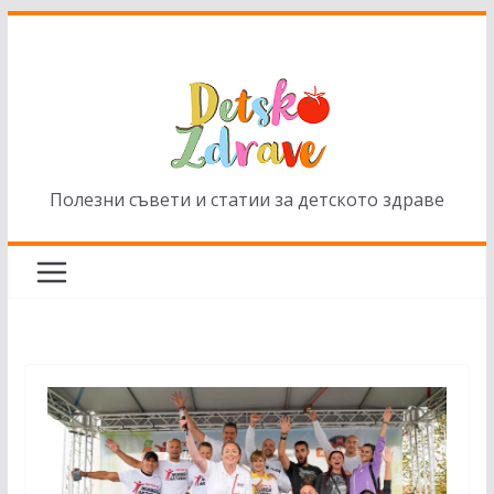
Skip
to
content
Полезни съвети и статии за детското здраве