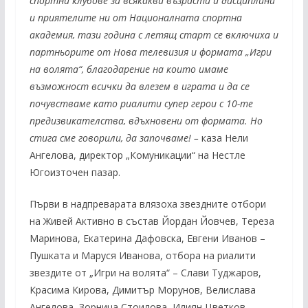
спортни клубове за всякакви възрасти и дисциплини
и приятелите ни от Националната спортна
академия, тази година с летящ старт се включиха и
партньорите от Нова телевизия и формата „Игри
на волята“, благодарение на които имаме
възможност всички да влезем в играта и да се
почувстваме като риалити супер герои с 10-те
предизвикателства, вдъхновени от формата. Но
стига сме говорили, да започваме! –
каза Нели
Ангелова, директор „Комуникации“ на Нестле
Югоизточен пазар.
Първи в надпреварата влязоха звездните отбори
на Живей Активно в състав Йордан Йовчев, Тереза
Маринова, Екатерина Дафовска, Евгени Иванов –
Пушката и Маруся Иванова, отбора на риалити
звездите от „Игри на волята“ – Слави Туджаров,
Красима Кирова, Димитър Морунов, Велислава
Ангелова, Зорница Стоилова, Илиян Цветков,