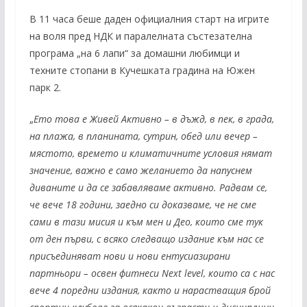
В 11 часа беше даден официалния старт на игрите
на воля пред НДК и паралелната състезателна
програма „на 6 лапи“ за домашни любимци и
техните стопани в Кучешката градина на Южен
парк 2.
„
Ето това е Живей Активно – в дъжд, в пек, в града,
на плажа, в планината, сутрин, обед или вечер –
мястото, времето и климатичните условия нямат
значение, важно е само желанието да напуснем
диваните и да се забавляваме активно. Радвам се,
че вече 18 години, заедно си доказваме, че не сме
сами в тази мисия и към мен и Део, които сме тук
от ден първи, с всяко следващо издание към нас се
присъединяват нови и нови ентусиазирани
партньори – освен фитнеси
Next level,
които са с нас
вече 4 поредни издания, както и нарастващия брой