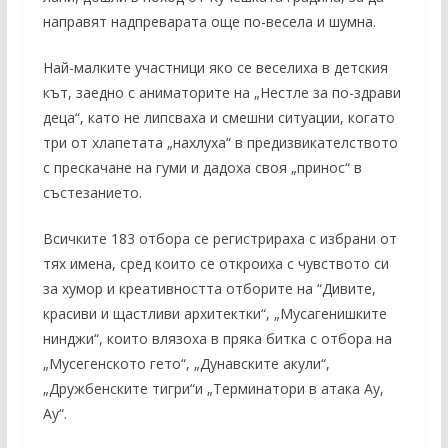
направят надпреварата още по-весела и шумна.
Най-малките участници яко се веселиха в детския
кът, заедно с аниматорите на „Нестле за по-здрави
деца“, като не липсваха и смешни ситуации, когато
три от хлапетата „нахлуха“ в предизвикателството
с прескачане на гуми и дадоха своя „принос“ в
състезанието.
Всичките 183 отбора се регистрираха с избрани от
тях имена, сред които се откроиха с чувството си
за хумор и креативността отборите на “Дивите,
красиви и щастливи архитектки“, „Мусагенишките
нинджи“, които влязоха в пряка битка с отбора на
„Мусегенското гето“, „Дунавските акули“,
„Дружбенските тигри“и „Терминатори в атака Ау,
Ау“.