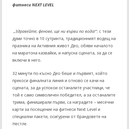
фитнеси
NEXT LEVEL
„Здравейте
,
фенове, ще ни върви по вода!“
:
с тези
думи точно в 10 сутринта, традиционният водещ на
празника на Активния живот Део, обяви началото
на маратона казвайки, и напусна сцената, за да се
включи в него.
32 минути по-късно Део беше и първият, който
прекоси финалната линия и отново се качи на
сцената, за да успокои останалите участници, че
той е само символичен победител, а за останалите
трима, финиширали първи, са наградите – месечни
карти за посещение на фитнеси Next Level и
специални пакети, осигурени от брандовете на
Нестле.