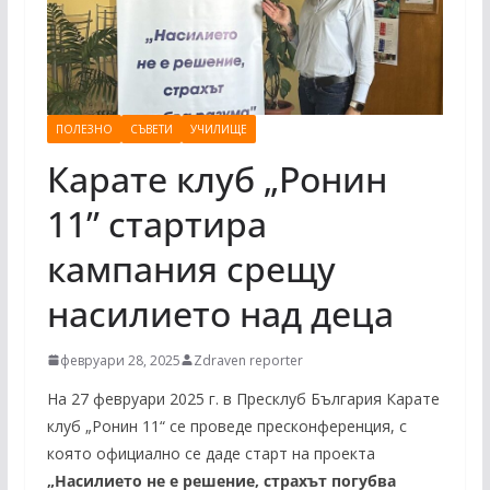
ПОЛЕЗНО
СЪВЕТИ
УЧИЛИЩЕ
Карате клуб „Ронин
11” стартира
кампания срещу
насилието над деца
февруари 28, 2025
Zdraven reporter
На 27 февруари 2025 г. в Пресклуб България Карате
клуб „Ронин 11“ се проведе пресконференция, с
която официално се даде старт на проекта
„Насилието не е решение, страхът погубва