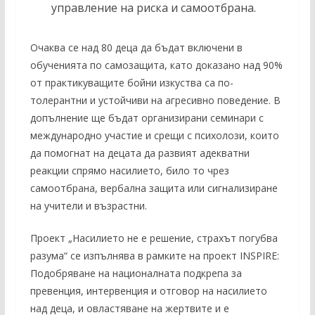
управление на риска и самоотбрана.
Очаква се над 80 деца да бъдат включени в
обученията по самозащита, като доказано над 90%
от практикуващите бойни изкуства са по-
толерантни и устойчиви на агресивно поведение. В
допълнение ще бъдат организирани семинари с
международно участие и срещи с психолози, които
да помогнат на децата да развият адекватни
реакции спрямо насилието, било то чрез
самоотбрана, вербална защита или сигнализиране
на учители и възрастни.
Проект „Насилието не е решение, страхът погубва
разума“ се изпълнява в рамките на проект INSPIRE:
Подобряване на националната подкрепа за
превенция, интервенция и отговор на насилието
над деца, и овластяване на жертвите и е