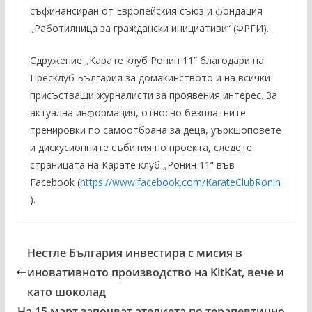
съфинансиран от Европейския съюз и фондация
„Работилница за граждански инициативи“ (ФРГИ).
Сдружение „Карате клуб Ронин 11“ благодари на
Пресклуб България за домакинството и на всички
присъстващи журналисти за проявения интерес. За
актуална информация, относно безплатните
тренировки по самоотбрана за деца, уъркшоповете
и дискусионните събития по проекта, следете
страницата на Карате клуб „Ронин 11“ във
Facebook (
https://www.facebook.com/KarateClubRonin
).
Нестле България инвестира с мисия в
иновативното производство на KitKat, вече и
като шоколад
На 15 март започват ателиета по терапевтично