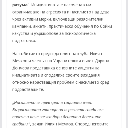
разума“
. Инициативата е насочена към
ограничаване на агресията и насилието над деца
чрез активни мерки, включващи разяснителни
кампании, анкети, практически обучения по бойни
изкуства и уъркшопове за психологическа
подготовка.
На събитието председателят на клуба Илиян
Мечков и членът на Управителния съвет Дарина
Дончева представиха основните акценти на
инициативата и споделиха своите виждания
относно нарастващия проблем с насилието сред
подрастващите.
„
Насилието се превърна в социална язва.
Възрастовата граница на агресията спада все
повече и вече засяга дори децата в детските
градини
.“, заяви Илиян Мечков. Според неговите