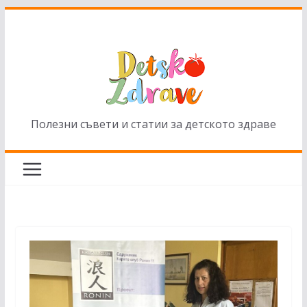
Skip
to
content
Полезни съвети и статии за детското здраве