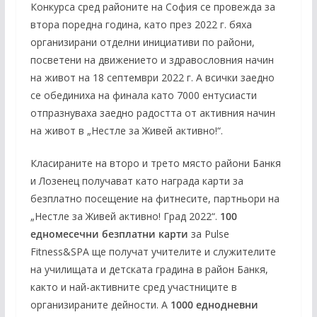
Конкурса сред районите на София се провежда за
втора поредна година, като през 2022 г. бяха
организирани отделни инициативи по райони,
посветени на движението и здравословния начин
на живот на 18 септември 2022 г. А всички заедно
се обединиха на финала като 7000 ентусиасти
отпразнуваха заедно радостта от активния начин
на живот в „Нестле за Живей активно!“.
Класираните на второ и трето място райони Банкя
и Лозенец получават като награда карти за
безплатно посещение на фитнесите, партньори на
„Нестле за Живей активно! Град 2022“.
100
едномесечни безплатни карти
за Pulse
Fitness&SPA ще получат учителите и служителите
на училищата и детската градина в район Банкя,
както и най-активните сред участниците в
организираните дейности. А
1000 еднодневни