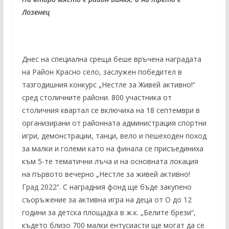
Лозенец
Днес на специална среща беше връчена наградата
на Район Красно село, заслужен победител в
тазгодишния конкурс „Нестле за Живей активно!“
сред столичните райони. 800 участника от
столичния квартал се включиха на 18 септември в
организирани от районната администрация спортни
игри, демонстрации, танци, вело и пешеходен поход
за малки и големи като на финала се присъединиха
към 5-те тематични лъча и на основната локация
на първото вечерно „Нестле за живей активно!
Град 2022“. С наградния фонд ще бъде закупено
съоръжение за активна игра на деца от О до 12
години за детска площадка в ж.к. „Белите брези“,
където близо 700 малки ентусиасти ще могат да се