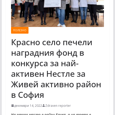
ПОЛЕЗНО
Красно село печели
наградния фонд в
конкурса за най-
активен Нестле за
Живей активно район
в София
декември 14, 2022
Zdraven reporter
На второ място е район Банкя, а на трето е