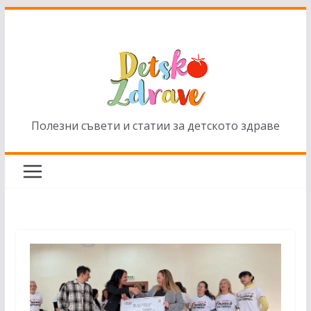
Skip
to
content
Полезни съвети и статии за детското здраве