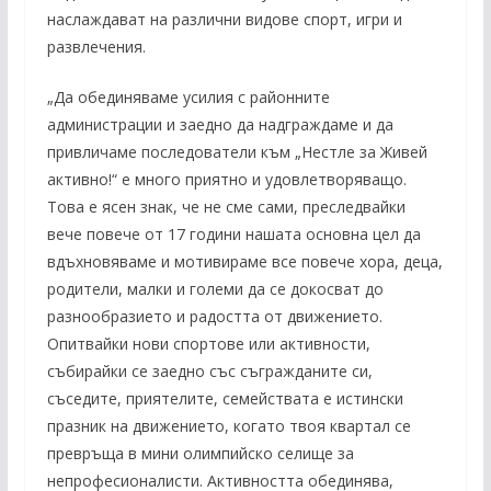
наслаждават на различни видове спорт, игри и
развлечения.
„Да обединяваме усилия с районните
администрации и заедно да надграждаме и да
привличаме последователи към „Нестле за Живей
активно!“ е много приятно и удовлетворяващо.
Това е ясен знак, че не сме сами, преследвайки
вече повече от 17 години нашата основна цел да
вдъхновяваме и мотивираме все повече хора, деца,
родители, малки и големи да се докосват до
разнообразието и радостта от движението.
Опитвайки нови спортове или активности,
събирайки се заедно със съгражданите си,
съседите, приятелите, семействата е истински
празник на движението, когато твоя квартал се
превръща в мини олимпийско селище за
непрофесионалисти. Активността обединява,