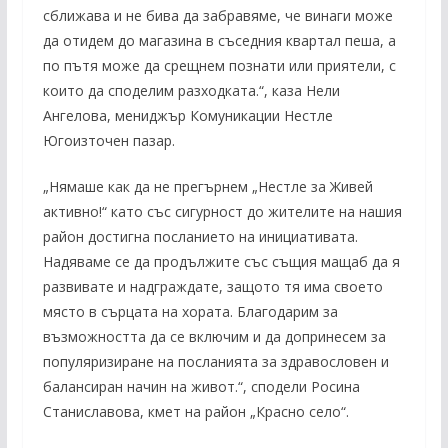
сближава и не бива да забравяме, че винаги може
да отидем до магазина в съседния квартал пеша, а
по пътя може да срещнем познати или приятели, с
които да споделим разходката.“, каза Нели
Ангелова, мениджър Комуникации Нестле
Югоизточен пазар.
„Нямаше как да не прегърнем „Нестле за Живей
активно!“ като със сигурност до жителите на нашия
район достигна посланието на инициативата.
Надяваме се да продължите със същия мащаб да я
развивате и надграждате, защото тя има своето
място в сърцата на хората. Благодарим за
възможността да се включим и да допринесем за
популяризиране на посланията за здравословен и
балансиран начин на живот.“, сподели Росина
Станиславова, кмет на район „Красно село“.