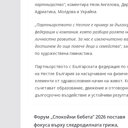
партньорство“
, коментира Нели Ангелова, Ди
Адриатика, Молдова и Украйна.
„Партньорството с Нестле е пример за дългос
федерация и компания, която разбира ролята н
личностно развитие. За нас е изключително в
достигнем до още повече деца и семейства“
, з
по художествена гимнастика.
Партньорството с Българската федерация по х
на Нестле България за насърчаване на физиче
елементи от здравословния начин на живот. 
съчетават образование, движение и отговорн
дългосрочно въздействие и устойчиви резулта
Форум „Спокойни бебета“ 2026 поставя
фокуса върху следродилната грижа,