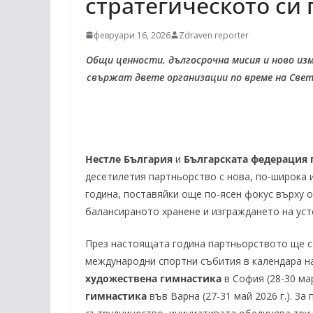
стратегическото си 
февруари 16, 2026
Zdraven reporter
Общи ценности, дългосрочна мисия и ново из
свържат двете организации по време на Све
Нестле България
и
Българската федерация 
десетилетия партньорство с нова, по-широка 
година, поставяйки още по-ясен фокус върху 
балансираното хранене и изграждането на уст
През настоящата година партньорството ще се
международни спортни събития в календара н
художествена гимнастика
в София (28-30 мар
гимнастика
във Варна (27-31 май 2026 г.). З