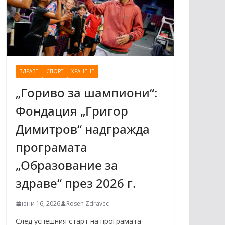
ЗДРАВЕ
СПОРТ
ХРАНЕНЕ
„Гориво за шампиони“:
Фондация „Григор
Димитров“ надгражда
програмата
„Образование за
здраве“ през 2026 г.
юни 16, 2026
Rosen Zdravec
След успешния старт на програмата