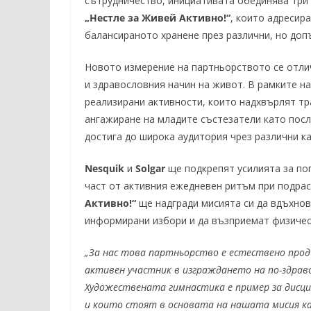
сътрудничество, инициативата обединява три
„Нестле за Живей Активно!“
, които адресир
балансираното хранене през различни, но доп
Новото измерение на партньорството се отли
и здравословния начин на живот. В рамките н
реализирани активности, които надхвърлят тр
ангажиране на младите състезатели като посл
достига до широка аудитория чрез различни ка
Nesquik
и
Solgar
ще подкрепят усилията за по
част от активния ежедневен ритъм при подра
Активно!“
ще надгради мисията си да вдъхнов
информирани избори и да възприемат физическ
„За нас това партньорство е естествено про
активен участник в изграждането на по-здраво
Художествената гимнастика е пример за дисци
и които стоят в основата на нашата мисия к