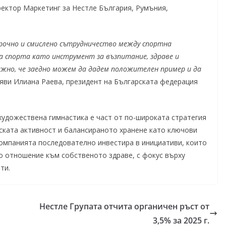
ректор Маркетинг за Нестле България, Румъния,
рочно и смислено сътрудничество между спортна
а спорта като инструмент за възпитание, здраве и
ажно, че заедно можем да дадем положителен пример и да
аяви Илиана Раева, президент на Българската федерация
удожествена гимнастика е част от по-широката стратегия
ската активност и балансираното хранене като ключови
Компанията последователно инвестира в инициативи, които
о отношение към собственото здраве, с фокус върху
ти.
Нестле Групата отчита органичен ръст от
3,5% за 2025 г.