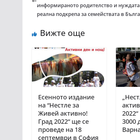
информираното родителство и нуждата
реална подкрепа за семействата в Бълг
Вижте още
Есенното издание
„Нест
на “Нестле за
актив
Живей активно!
2022“
Град 2022“ ще се
3000 
проведе на 18
Варн
септември в София