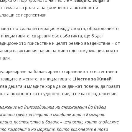
 марки от портфолиото на Нестле
–
Nesquik
, Solgar и
ат темата за ролята на физическата активност и
ълващи се перспективи.
чава с по-силна интеграция между спорта, образованието
а инициативите, свързани със събитията, ще бъдат
адиционното присъствие и целят реално въздействие – от
аници на активния начин на живот до комуникация, която
нали.
пуляризиране на балансираното хранене като естествена
стващите и жените, а инициативата
„Нестле за Живей
ява децата и младите хора да се движат повече, да правят
ата активност като удоволствие, а не като задължение.
дължение на дългогодишния ни ангажимент да бъдем
словна среда за децата и младите хора в България.
плина, постоянство и баланс – ценности, които споделяме
ато компания и на марките, които включваме в това