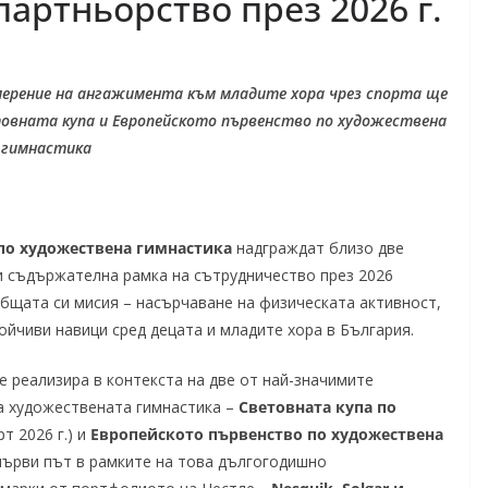
партньорство през 2026 г.
мерение на ангажимента към младите хора чрез спорта ще
товната купа и Европейското първенство по художествена
гимнастика
по художествена гимнастика
надграждат близо две
и съдържателна рамка на сътрудничество през 2026
общата си мисия – насърчаване на физическата активност,
ойчиви навици сред децата и младите хора в България.
 реализира в контекста на две от най-значимите
а художествената гимнастика –
Световната купа по
т 2026 г.) и
Европейското първенство по художествена
а първи път в рамките на това дългогодишно