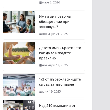
март 2, 2026
Имам ли право на
обезщетение при
злополука?
ноември 21, 2025
Детето има кърлеж? Ето
как да го извадите
правилно
ноември 14, 2025
1/3 от първокласниците
са със затлъстяване
юни 19, 2025
Над 210 компании от