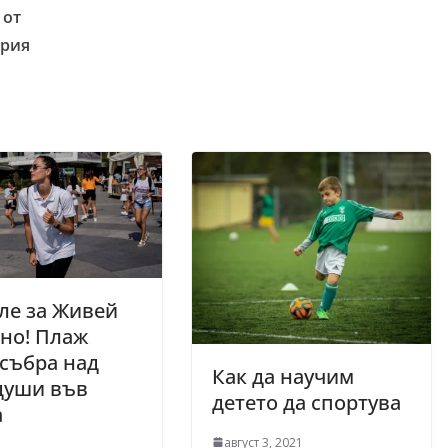
 от
ария
ле за Живей
но! Плаж
 събра над
Как да научим
души във
детето да спортува
а
август 3, 2021