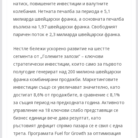
натиск, повишените инвестиции и валутните
колебания. Нетната печалба за периода е 5,1
милиарда швейцарски франка, а основната печалба
възлиза на 1,97 швейцарски франка. Свободният
паричен поток е 2,3 милиарда швейцарски франка.
Нестле бележи ускорено развитие на шестте
сегмента от „Големите залози“ – ключови
стратегически инвестиции, които само за първото
полугодие генерират над 200 милиона швейцарски
франка комбинирани продажби. Маркетинговите
инвестиции също се увеличават значително, като
достигат 8,6% от продажбите, в сравнение с 8,1%
за същия период на предходната година. Активното
управление на 18 ключови слабо представящи се
бизнес единици вече дава резултат, като
ръстовият дефицит спрямо пазара се е свил с една
трета. Програмата Fuel for Growth за оптимизация