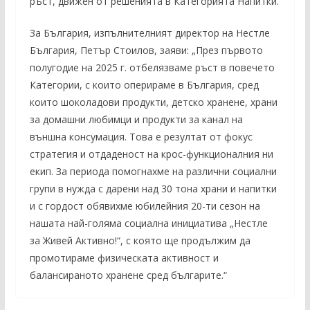
ръст, движен от решенията в Категорията Напитки.
За България, изпълнителният директор на Нестле
България, Петър Стоилов, заяви: „През първото
полугодие на 2025 г. отбелязваме ръст в повечето
Категории, с които оперираме в България, сред
които шоколадови продукти, детско хранене, храни
за домашни любимци и продукти за канал на
външна консумация. Това е резултат от фокус
стратегия и отдаденост на крос-функционалния ни
екип. За периода помогнахме на различни социални
групи в нужда с дарени над 30 тона храни и напитки
и с гордост обявихме юбилейния 20-ти сезон на
нашата най-голяма социална инициатива „Нестле
за Живей Активно!“, с която ще продължим да
промотираме физическата активност и
балансираното хранене сред българите.“