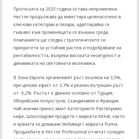
Прогнозата за 2025 година остава непроменена.
Нестле продължава да инвестира целенасочено в
ключови категории и пазари, адаптирайки се
гъвкаво към променящата се външна среда.
Компанията ще следва стратегическите си
приоритети за устойчив растеж и подобряване на
рентабилността, въпреки високата несигурност и
динамиката на световната икономика.
В Зона Европа органичният ръст възлиза на 3,5%,
при ценови ефект от 3,7% и реален вътрешен ръст
от -0,2%. Ръстът е движен основно от Турция,
Иберийския полуостров, Скандинавия и Франция.
Най-значим принос имат Категориите Разтворимо
кафе, Шоколадови продукти с марката KitKat, както
и храната за домашни любимци с марката Purina.
Продажбите в Нестле Professional отчитат солиден