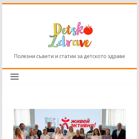
Skip
to
content
Полезни съвети и статии за детското здраве