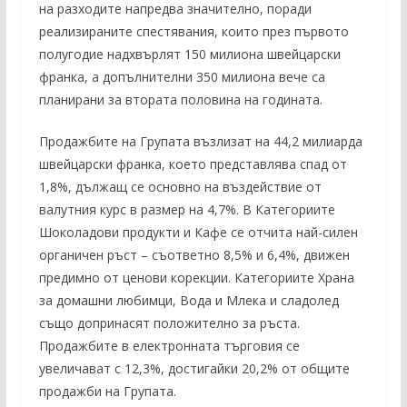
на разходите напредва значително, поради
реализираните спестявания, които през първото
полугодие надхвърлят 150 милиона швейцарски
франка, а допълнителни 350 милиона вече са
планирани за втората половина на годината.
Продажбите на Групата възлизат на 44,2 милиарда
швейцарски франка, което представлява спад от
1,8%, дължащ се основно на въздействие от
валутния курс в размер на 4,7%. В Категориите
Шоколадови продукти и Кафе се отчита най-силен
органичен ръст – съответно 8,5% и 6,4%, движен
предимно от ценови корекции. Категориите Храна
за домашни любимци, Вода и Млека и сладолед
също допринасят положително за ръста.
Продажбите в електронната търговия се
увеличават с 12,3%, достигайки 20,2% от общите
продажби на Групата.