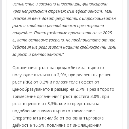
изпълнение и засилени инвестиции, финансирани
чрез непрекъснат стремеж към ефективност. Тези
действия вече дават резултати, с широкообхватен
ръст и стабилна рентабилност през първото
полугодие. Потвърждаваме прогнозата си за 2025
г., като оставаме уверени, че предприетите от нас
действия ще реализират нашите средносрочни цели
за ръст и рентабилност.“
Органичният ръст на продажбите за първото
полугодие възлиза на 2,9%, при реален вътрешен
ръст (RIG) от 0,2% и положителен ефект от
ценообразуването в размер на 2,7%. През второто
тримесечие органичният ръст достига 3,0%, при
ръст в цените от 3,3%, което представлява
подобрение спрямо първото тримесечие.
Оперативната печалба от основна търговска
дейност е 16,5%, повлияна от инфлационния