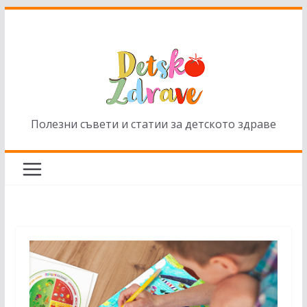
Skip
to
content
Полезни съвети и статии за детското здраве