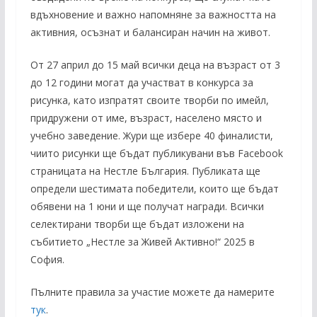
вдъхновение и важно напомняне за важността на
активния, осъзнат и балансиран начин на живот.
От 27 април до 15 май всички деца на възраст от 3
до 12 години могат да участват в конкурса за
рисунка, като изпратят своите творби по имейл,
придружени от име, възраст, населено място и
учебно заведение. Жури ще избере 40 финалисти,
чиито рисунки ще бъдат публикувани във Facebook
страницата на Нестле България. Публиката ще
определи шестимата победители, които ще бъдат
обявени на 1 юни и ще получат награди. Всички
селектирани творби ще бъдат изложени на
събитието „Нестле за Живей Активно!“ 2025 в
София.
Пълните правила за участие можете да намерите
тук
.