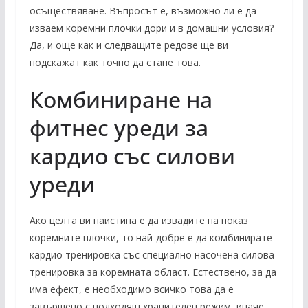
осъществяване. Въпросът е, възможно ли е да
изваем коремни плочки дори и в домашни условия?
Да, и още как и следващите редове ще ви
подскажат как точно да стане това.
Комбиниране на
фитнес уреди за
кардио със силови
уреди
Ако целта ви наистина е да извадите на показ
коремните плочки, то най-добре е да комбинирате
кардио тренировка със специално насочена силова
тренировка за коремната област. Естествено, за да
има ефект, е необходимо всичко това да е
завършено с подходящ хранителен режим, иначе