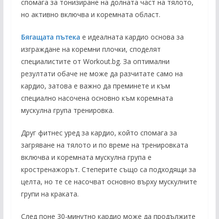
спомага за тонизиране на долната част на тялото,
но активно включва и коремната област.
Бягащата пътека
е идеалната кардио основа за
изграждане на коремни плочки, споделят
специалистите от Workout.bg. За оптимални
резултати обаче не може да разчитате само на
кардио, затова е важно да преминете и към
специално насочена основно към коремната
мускулна група тренировка.
Друг фитнес уред за кардио, който спомага за
загряване на тялото и по време на тренировката
включва и коремната мускулна група е
кростренажорът. Степерите също са подходящи за
целта, но те се насочват основно върху мускулните
групи на краката.
След поне 30-минутно кардио може да продължите