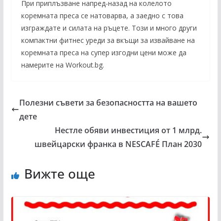
При приплъзване напред-назад на колелото
коремната преса се натоварва, а заедно с това
изграждате и силата на ръцете. Този и много други
компактни фитнес уреди за вкъщи за извайване на
коремната преса на супер изгодни цени може да
намерите на Workout.bg.
Полезни съвети за безопасността на вашето
дете
Нестле обяви инвестиция от 1 млрд.
швейцарски франка в NESCAFÉ План 2030
Вижте още