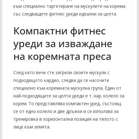
към специално таргетиране на мускулите на корема
със следващите фитнес уреди идеални за целта.
Компактни фитнес
уреди за изваждане
на коремната преса
След като вече сте загрели своите мускули с
подходящото кардио, следва да се насочите
специално към коремната мускулна група. Един от
най-подходящите за целта уреди е т. нар. колело за
корем. То представлява компактен уред, състоящ
се от едно колело и две дръжки и се използва за
тренировка в хоризонтална позиция на тялото с
лице към земята.