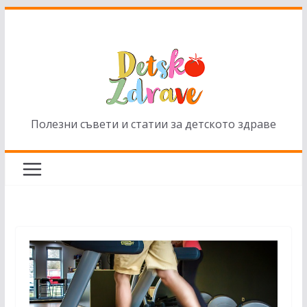
Skip
to
content
Полезни съвети и статии за детското здраве