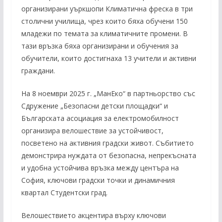
организирани уъркшопи Климатична фреска в три
столични училища, чрез които бяха обучени 150
младежи по темата за климатичните промени. В
тази връзка бяха организирани и обучения за
обучители, които достигнаха 13 учители и активни
граждани.
На 8 ноември 2025 г. „МанЕко“ в партньорство със
Сдружение „Безопасни детски площадки“ и
Българската асоциация за електромобилност
организира велошествие за устойчивост,
посветено на активния градски живот. Събитието
демонстрира нуждата от безопасна, непрекъсната
и удобна устойчива връзка между центъра на
София, ключови градски точки и динамичния
квартал Студентски град.
Велошествието акцентира върху ключови