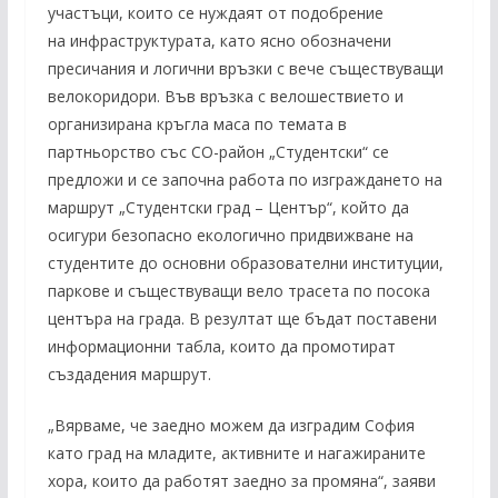
участъци, които се нуждаят от подобрение
на инфраструктурата, като ясно обозначени
пресичания и логични връзки с вече съществуващи
велокоридори. Във връзка с велошествието и
организирана кръгла маса по темата в
партньорство със СО-район „Студентски“ се
предложи и се започна работа по изграждането на
маршрут „Студентски град – Център“, който да
осигури безопасно екологично придвижване на
студентите до основни образователни институции,
паркове и съществуващи вело трасета по посока
центъра на града. В резултат ще бъдат поставени
информационни табла, които да промотират
създадения маршрут.
„Вярваме, че заедно можем да изградим София
като град на младите, активните и нагажираните
хора, които да работят заедно за промяна“, заяви