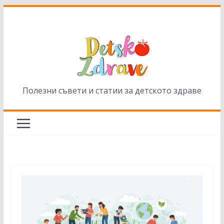
Skip
to
content
Полезни съвети и статии за детското здраве