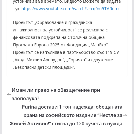
устойчиви във времето. Видеото можете да видите
тук:
https://www.youtube.com/watch?v=cq0m9TARuto
Проектът „Образование и гражданска
ангажираност за устойчивост“ се реализира с
финансовата подкрепа на Столична община –
Програма Европа 2025 от Фондация „МанЕко“.
Проектът се изпълнява в партньорство със 119 СУ
„Акад. Михаил Арнаудов“, „Горичка“ и сдружение
„Безопасни детски площадки“.
Имам ли право на обезщетение при
злополука?
Purina достави 1 тон надежда: обещаната
храна на софийското издание “Нестле за
Живей Активно!” стигна до 120 кучета в нужда