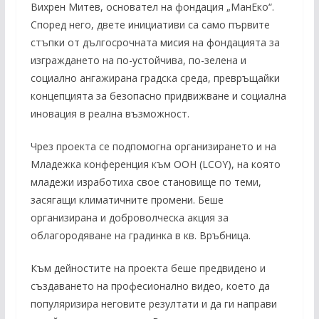
Вихрен Митев, основател на фондация „МанЕко“.
Според него, двете инициативи са само първите
стъпки от дългосрочната мисия на фондацията за
изграждането на по-устойчива, по-зелена и
социално ангажирана градска среда, превръщайки
концепцията за безопасно придвижване и социална
иновация в реална възможност.
Чрез проекта се подпомогна организирането и на
Mладежка конференция към ООН (LCOY), на която
младежи изработиха свое становище по теми,
засягащи климатичните промени. Беше
организирана и доброволческа акция за
облагородяване на градинка в кв. Връбница.
Към дейностите на проекта беше предвидено и
създаването на професионално видео, което да
популяризира неговите резултати и да ги направи