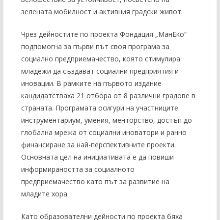
зелената мобилност и активния градски живот.
Чрез дейностите по проекта Фондация „МанЕко“
подпомогна за първи път своя програма за
социално предприемачество, която стимулира
младежи да създават социални предприятия и
иновации. В рамките на първото издание
кандидатстваха 21 отбора от 8 различни градове в
страната. Програмата осигури на участниците
инструментариум, умения, менторство, достъп до
глобална мрежа от социални иноватори и ранно
финансиране за най-перспективните проекти.
Основната цел на инициативата е да повиши
информираността за социалното
предприемачество като път за развитие на
младите хора.
Като образователни дейности по проекта бяха