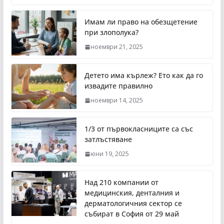
Имам ли право на обезщетение
при злополука?
ноември 21, 2025
Детето има кърлеж? Ето как да го
извадите правилно
ноември 14, 2025
1/3 от първокласниците са със
затлъстяване
юни 19, 2025
Над 210 компании от
медицинския, денталния и
дерматологичния сектор се
събират в София от 29 май