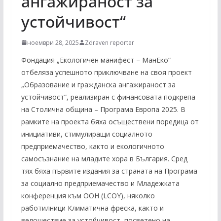
ангажираност за
устойчивост“
ноември 28, 2025
Zdraven reporter
Фондация „Екологичен манифест – МанЕко“
отбеляза успешното приключване на своя проект
„Образование и гражданска ангажираност за
устойчивост“, реализиран с финансовата подкрепа
на Столична община – Програма Европа 2025. В
рамките на проекта бяха осъществени поредица от
инициативи, стимулиращи социалното
предприемачество, както и екологичното
самосъзнание на младите хора в България. Сред
тях бяха първите издания за страната на Програма
за социално предприемачество и Младежката
конференция към ООН (LCOY), няколко
работилници Климатична фреска, както и
велошествие за устойчивост, посветено на