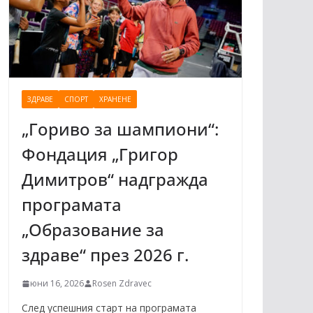
ЗДРАВЕ
СПОРТ
ХРАНЕНЕ
„Гориво за шампиони“:
Фондация „Григор
Димитров“ надгражда
програмата
„Образование за
здраве“ през 2026 г.
юни 16, 2026
Rosen Zdravec
След успешния старт на програмата