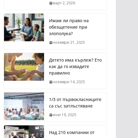
март 2, 2026
Имам ли право на
обезщетение при
злополука?
ноември 21, 2025
Детето има кърлеж? Ето
как да го извадите
правилно
ноември 14, 2025
1/3 от първокласниците
са със затлъстяване
юни 19, 2025
Над 210 компании от