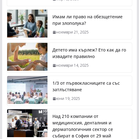
Имам ли право на обезщетение
при злополука?
ноември 21, 2025
Детето има кърлеж? Ето как да го
извадите правилно
ноември 14, 2025
1/3 от първокласниците са със
затлъстяване
юни 19, 2025
Над 210 компании от
медицинския, денталния и
дерматологичния сектор се
събират в София от 29 май