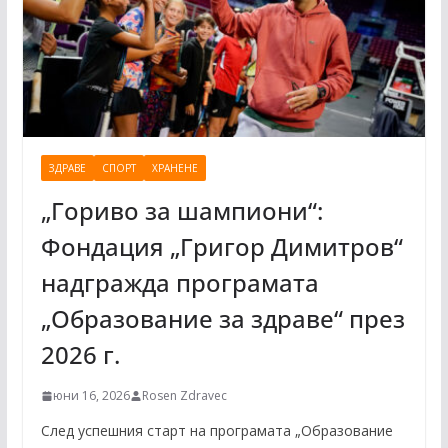
ЗДРАВЕ
СПОРТ
ХРАНЕНЕ
„Гориво за шампиони“:
Фондация „Григор Димитров“
надгражда програмата
„Образование за здраве“ през
2026 г.
юни 16, 2026
Rosen Zdravec
След успешния старт на програмата „Образование