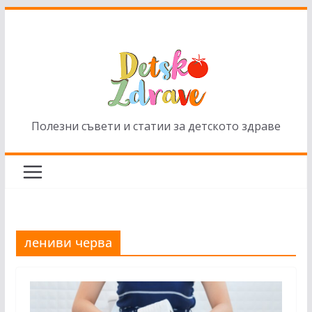
Skip
to
content
Полезни съвети и статии за детското здраве
лениви черва