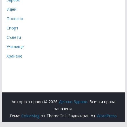
Идеи
Полезно
Спорт
Съвети
Училище
Хранене
Авторско право © 2026
Детско Здраве
. Всички права
запазени.
Тема:
ColorMag
от ThemeGrill. Задвижван от
WordPress
.