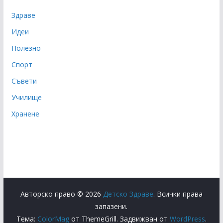
Здраве
Идеи
Полезно
Спорт
Съвети
Училище
Хранене
Авторско право © 2026
Детско Здраве
. Всички права
запазени.
Тема:
ColorMag
от ThemeGrill. Задвижван от
WordPress
.