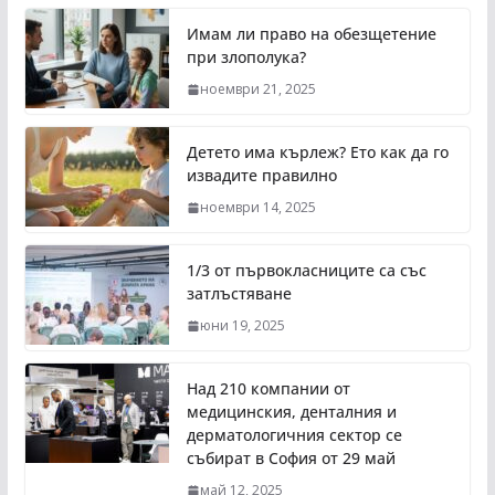
Имам ли право на обезщетение
при злополука?
ноември 21, 2025
Детето има кърлеж? Ето как да го
извадите правилно
ноември 14, 2025
1/3 от първокласниците са със
затлъстяване
юни 19, 2025
Над 210 компании от
медицинския, денталния и
дерматологичния сектор се
събират в София от 29 май
май 12, 2025