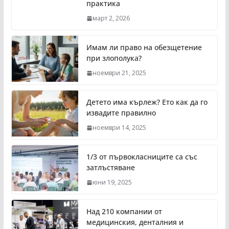
практика
март 2, 2026
Имам ли право на обезщетение
при злополука?
ноември 21, 2025
Детето има кърлеж? Ето как да го
извадите правилно
ноември 14, 2025
1/3 от първокласниците са със
затлъстяване
юни 19, 2025
Над 210 компании от
медицинския, денталния и