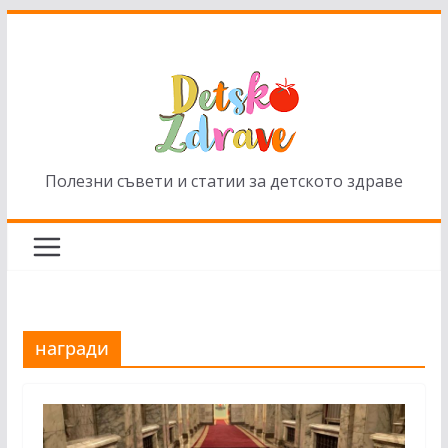
Skip
to
content
Полезни съвети и статии за детското здраве
награди