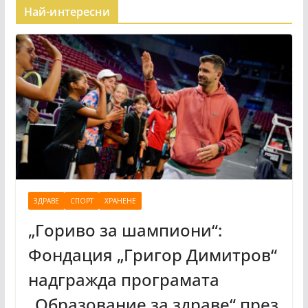
Най-интересни
ЗДРАВЕ
СПОРТ
ХРАНЕНЕ
„Гориво за шампиони“:
Фондация „Григор Димитров“
надгражда програмата
„Образование за здраве“ през