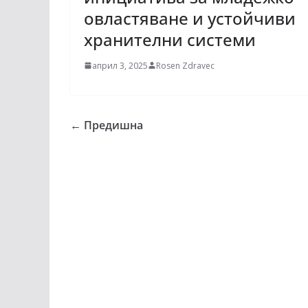
овластяване и устойчиви
хранителни системи
април 3, 2025
Rosen Zdravec
← Предишна