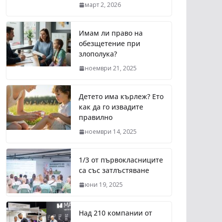
март 2, 2026
Имам ли право на
обезщетение при
злополука?
ноември 21, 2025
Детето има кърлеж? Ето
как да го извадите
правилно
ноември 14, 2025
1/3 от първокласниците
са със затлъстяване
юни 19, 2025
Над 210 компании от