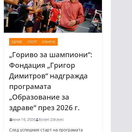
ЗДРАВЕ
СПОРТ
ХРАНЕНЕ
„Гориво за шампиони“:
Фондация „Григор
Димитров“ надгражда
програмата
„Образование за
здраве“ през 2026 г.
юни 16, 2026
Rosen Zdravec
След успешния старт на програмата