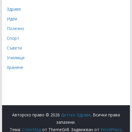
Здраве
Идеи
Полезно
Спорт
Съвети
Училище
Хранене
Авторско право © 2026
Детско Здраве
. Всички права
запазени.
Тема:
ColorMag
от ThemeGrill. Задвижван от
WordPress
.