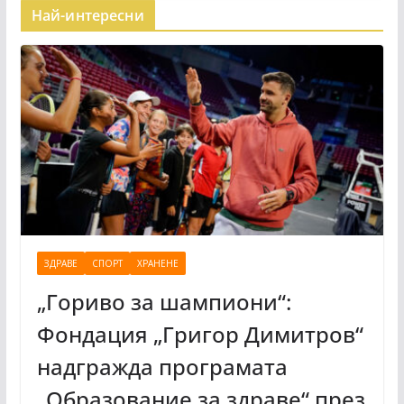
Най-интересни
ЗДРАВЕ
СПОРТ
ХРАНЕНЕ
„Гориво за шампиони“:
Фондация „Григор Димитров“
надгражда програмата
„Образование за здраве“ през