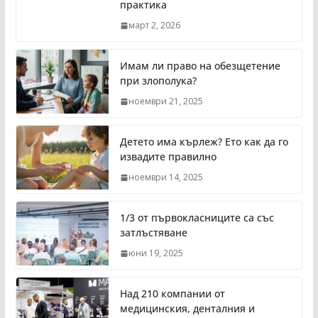
практика
март 2, 2026
Имам ли право на обезщетение
при злополука?
ноември 21, 2025
Детето има кърлеж? Ето как да го
извадите правилно
ноември 14, 2025
1/3 от първокласниците са със
затлъстяване
юни 19, 2025
Над 210 компании от
медицинския, денталния и