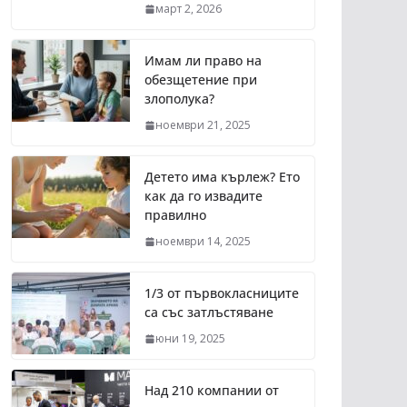
март 2, 2026
Имам ли право на
обезщетение при
злополука?
ноември 21, 2025
Детето има кърлеж? Ето
как да го извадите
правилно
ноември 14, 2025
1/3 от първокласниците
са със затлъстяване
юни 19, 2025
Над 210 компании от