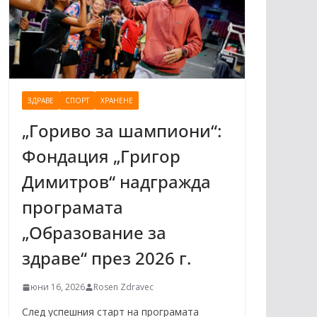
ЗДРАВЕ
СПОРТ
ХРАНЕНЕ
„Гориво за шампиони“:
Фондация „Григор
Димитров“ надгражда
програмата
„Образование за
здраве“ през 2026 г.
юни 16, 2026
Rosen Zdravec
След успешния старт на програмата