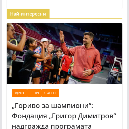
Най-интересни
ЗДРАВЕ
СПОРТ
ХРАНЕНЕ
„Гориво за шампиони“:
Фондация „Григор Димитров“
надгражда програмата