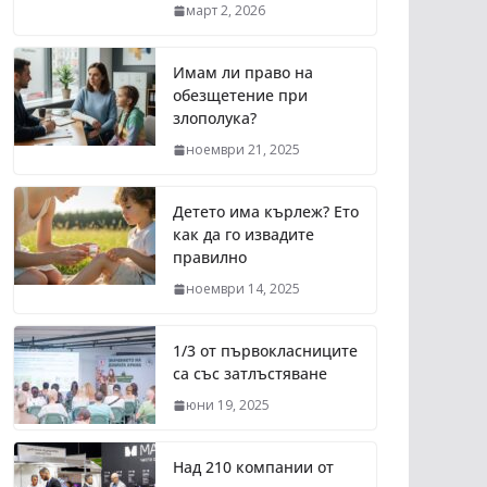
март 2, 2026
Имам ли право на
обезщетение при
злополука?
ноември 21, 2025
Детето има кърлеж? Ето
как да го извадите
правилно
ноември 14, 2025
1/3 от първокласниците
са със затлъстяване
юни 19, 2025
Над 210 компании от