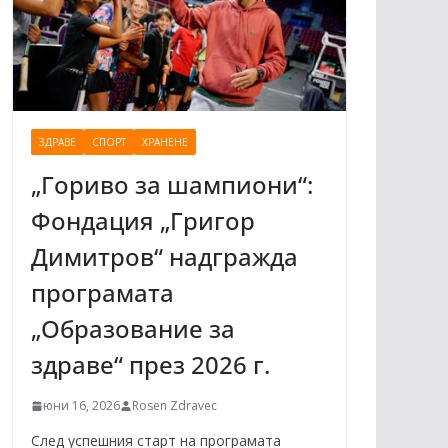
ЗДРАВЕ
СПОРТ
ХРАНЕНЕ
„Гориво за шампиони“:
Фондация „Григор
Димитров“ надгражда
програмата
„Образование за
здраве“ през 2026 г.
юни 16, 2026
Rosen Zdravec
След успешния старт на програмата