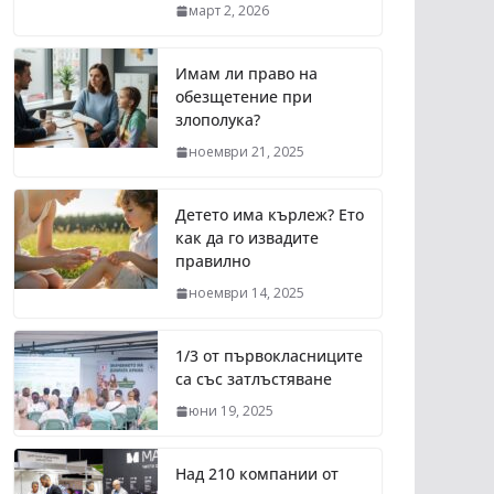
март 2, 2026
Имам ли право на
обезщетение при
злополука?
ноември 21, 2025
Детето има кърлеж? Ето
как да го извадите
правилно
ноември 14, 2025
1/3 от първокласниците
са със затлъстяване
юни 19, 2025
Над 210 компании от