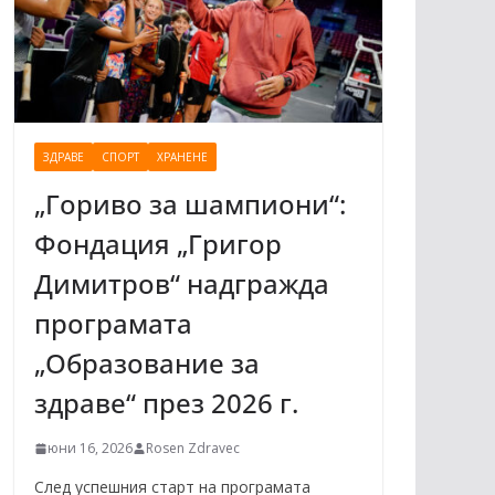
ЗДРАВЕ
СПОРТ
ХРАНЕНЕ
„Гориво за шампиони“:
Фондация „Григор
Димитров“ надгражда
програмата
„Образование за
здраве“ през 2026 г.
юни 16, 2026
Rosen Zdravec
След успешния старт на програмата