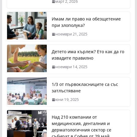
март 2, 2026
Имам ли право на обезщетение
при злополука?
ноември 21, 2025
Детето има кърлеж? Ето как да го
извадите правилно
ноември 14, 2025
1/3 от първокласниците са със
затлъстяване
юни 19, 2025
Над 210 компании от
медицинския, денталния и
дерматологичния сектор се
събират в София от 29 май