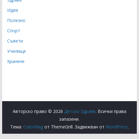
Идеи
Полезно
Спорт
Съвети
Училище
Хранене
Авторско право © 2026
Детско Здраве
. Всички права
запазени.
Тема:
ColorMag
от ThemeGrill. Задвижван от
WordPress
.