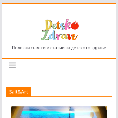
Skip
to
content
Полезни съвети и статии за детското здраве
Salt&Art