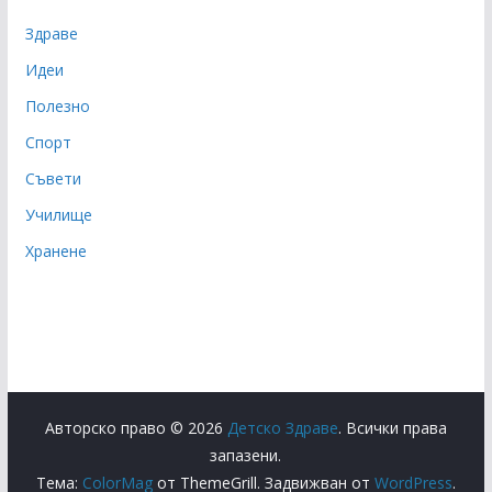
Здраве
Идеи
Полезно
Спорт
Съвети
Училище
Хранене
Авторско право © 2026
Детско Здраве
. Всички права
запазени.
Тема:
ColorMag
от ThemeGrill. Задвижван от
WordPress
.