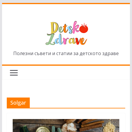
Skip
to
content
Полезни съвети и статии за детското здраве
Solgar