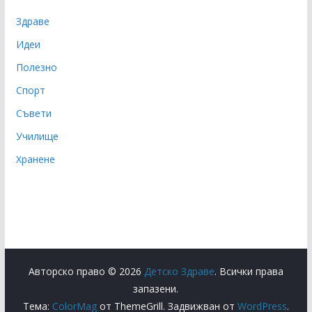
Здраве
Идеи
Полезно
Спорт
Съвети
Училище
Хранене
Авторско право © 2026
Детско Здраве
. Всички права
запазени.
Тема:
ColorMag
от ThemeGrill. Задвижван от
WordPress
.