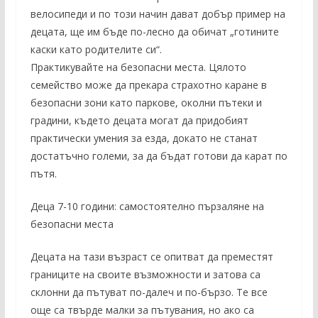
велосипеди и по този начин дават добър пример на
децата, ще им бъде по-лесно да обичат „готините
каски като родителите си“.
Практикувайте на безопасни места. Цялото
семейство може да прекара страхотно каране в
безопасни зони като паркове, околни пътеки и
градини, където децата могат да придобият
практически умения за езда, докато не станат
достатъчно големи, за да бъдат готови да карат по
пътя.
Деца 7-10 години: самостоятелно пързаляне на
безопасни места
Децата на тази възраст се опитват да преместят
границите на своите възможности и затова са
склонни да пътуват по-далеч и по-бързо. Те все
още са твърде малки за пътувания, но ако са