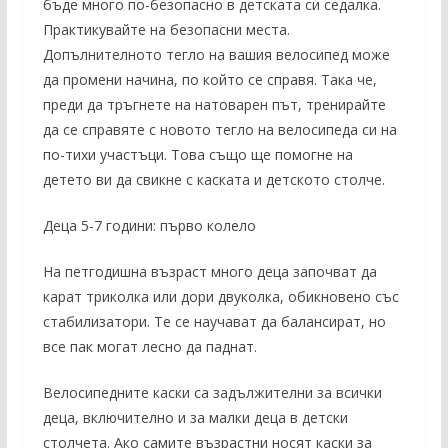
бъде много по-безопасно в детската си седалка.
Практикувайте на безопасни места.
Допълнителното тегло на вашия велосипед може
да промени начина, по който се справя. Така че,
преди да тръгнете на натоварен път, тренирайте
да се справяте с новото тегло на велосипеда си на
по-тихи участъци. Това също ще помогне на
детето ви да свикне с каската и детското столче.
Деца 5-7 години: първо колело
На петгодишна възраст много деца започват да
карат триколка или дори двуколка, обикновено със
стабилизатори. Те се научават да балансират, но
все пак могат лесно да паднат.
Велосипедните каски са задължителни за всички
деца, включително и за малки деца в детски
столчета. Ако самите възрастни носят каски за