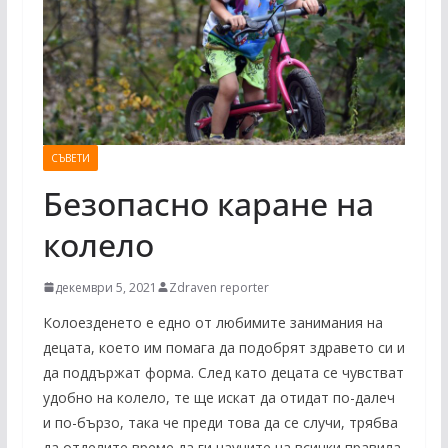
СЪВЕТИ
Безопасно каране на
колело
декември 5, 2021
Zdraven reporter
Колоезденето е едно от любимите занимания на
децата, което им помага да подобрят здравето си и
да поддържат форма. След като децата се чувстват
удобно на колело, те ще искат да отидат по-далеч
и по-бързо, така че преди това да се случи, трябва
да отделите време да ги научите на всички правила