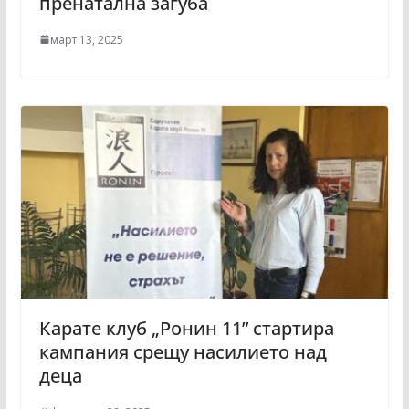
пренатална загуба
март 13, 2025
Карате клуб „Ронин 11” стартира
кампания срещу насилието над
деца