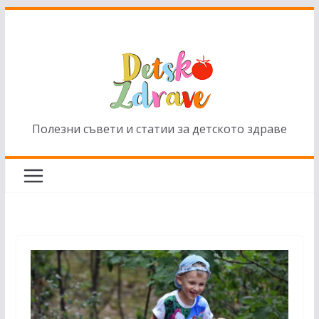
Skip
to
content
Полезни съвети и статии за детското здраве