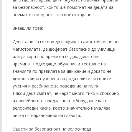
за безопасност, които ще помогнат на децата да
поемат отговорност за своето каране.
Знаеш ли това:
Децата не са готови да шофират самостоятелно по
магистралата, да шофират безопасно до училище
или да карат по време на отдих, докато не
преминат подходящо обучение и тестване на
знанията по правилата за движение и докато не
демонстрират уверено на родителите си своите
умения и разбиране за поведение на пътя.
Някои деца смятат, че карат много тихо и спокойно
и пренебрегват предпазното оборудване като
велосипедна каска, което значително намалява
риска от наранявания на главата.
Съвети за безопасност на велосипеда