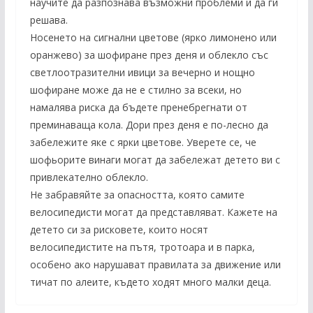
научите да разпознава възможни проблеми и да ги
решава.
Носенето на сигнални цветове (ярко лимонено или
оранжево) за шофиране през деня и облекло със
светлоотразителни ивици за вечерно и нощно
шофиране може да не е стилно за всеки, но
намалява риска да бъдете пренебрегнати от
преминаваща кола. Дори през деня е по-лесно да
забележите яке с ярки цветове. Уверете се, че
шофьорите винаги могат да забележат детето ви с
привлекателно облекло.
Не забравяйте за опасността, която самите
велосипедисти могат да представляват. Кажете на
детето си за рисковете, които носят
велосипедистите на пътя, тротоара и в парка,
особено ако нарушават правилата за движение или
тичат по алеите, където ходят много малки деца.