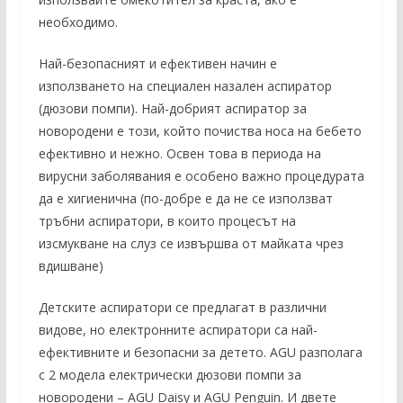
необходимо.
Най-безопасният и ефективен начин е
използването на специален назален аспиратор
(дюзови помпи). Най-добрият аспиратор за
новородени е този, който почиства носа на бебето
ефективно и нежно. Освен това в периода на
вирусни заболявания е особено важно процедурата
да е хигиенична (по-добре е да не се използват
тръбни аспиратори, в които процесът на
изсмукване на слуз се извършва от майката чрез
вдишване)
Детските аспиратори се предлагат в различни
видове, но електронните аспиратори са най-
ефективните и безопасни за детето. AGU разполага
с 2 модела електрически дюзови помпи за
новородени – AGU Daisy и AGU Penguin. И двете