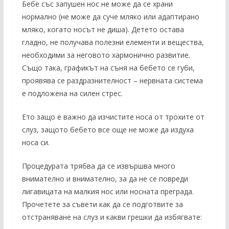
Бебе със запушен нос не може да се храни
нормално (не може да суче мляко или адаптирано
мляко, когато носът не диша). Детето остава
гладно, не получава полезни елементи и вещества,
необходими за неговото хармонично развитие.
Също така, графикът на съня на бебето се губи,
проявява се раздразнителност – нервната система
е подложена на силен стрес.
Ето защо е важно да изчистите носа от трохите от
слуз, защото бебето все още не може да издуха
носа си.
Процедурата трябва да се извършва много
внимателно и внимателно, за да не се повреди
лигавицата на малкия нос или носната преграда.
Прочетете за съвети как да се подготвите за
отстраняване на слуз и какви грешки да избягвате: