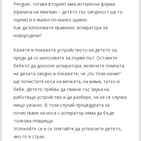
Penguin, тогава вторият има интересна форма
(прилича на пингвин – детето със сигурност ще го
оцени) и е малко по-малко шумно.
Как да използвате правилно аспиратора за
новородени?
Кажете и покажете устройството на детето си,
преди да го използвате за първи път. Оставете
бебето да докосне аспиратора, включете помпата
на дюзата заедно и покажете, че „по този начин“
ще почистите носа на мечката, на мама, татко и
бебе. Детето трябва да свикне със звука на
работещо устройство и да разбере, че не се случва
нищо ужасно. В този случай процедурата за
почистване на носа с аспиратор няма да бъде
толкова плашеща.
Успокойте се и се опитайте да успокоите детето,
ако го е страх.