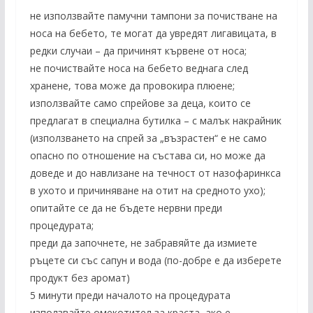
не използвайте памучни тампони за почистване на
носа на бебето, те могат да увредят лигавицата, в
редки случаи – да причинят кървене от носа;
не почиствайте носа на бебето веднага след
хранене, това може да провокира плюене;
използвайте само спрейове за деца, които се
предлагат в специална бутилка – с малък накрайник
(използването на спрей за „възрастен“ е не само
опасно по отношение на състава си, но може да
доведе и до навлизане на течност от назофаринкса
в ухото и причиняване на отит на средното ухо);
опитайте се да не бъдете нервни преди
процедурата;
преди да започнете, не забравяйте да измиете
ръцете си със сапун и вода (по-добре е да изберете
продукт без аромат)
5 минути преди началото на процедурата
използвайте омекотител за краста, ако е