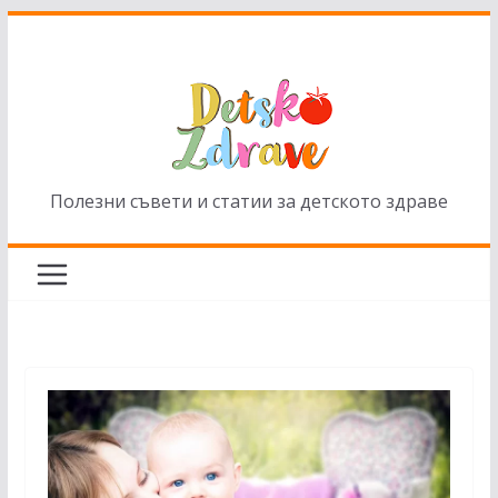
Skip
to
content
Полезни съвети и статии за детското здраве