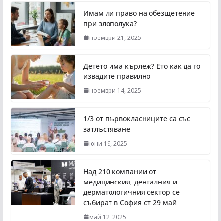
Имам ли право на обезщетение
при злополука?
ноември 21, 2025
Детето има кърлеж? Ето как да го
извадите правилно
ноември 14, 2025
1/3 от първокласниците са със
затлъстяване
юни 19, 2025
Над 210 компании от
медицинския, денталния и
дерматологичния сектор се
събират в София от 29 май
май 12, 2025