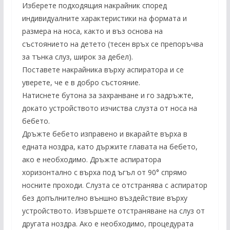
Изберете подходящия накрайник според
индивидуалните характеристики на формата и
размера на носа, както и въз основа на
състоянието на детето (тесен връх се препоръчва
за тънка слуз, широк за дебел).
Поставете накрайника върху аспиратора и се
уверете, че е в добро състояние.
Натиснете бутона за захранване и го задръжте,
докато устройството изчиства слузта от носа на
бебето.
Дръжте бебето изправено и вкарайте върха в
едната ноздра, като държите главата на бебето,
ако е необходимо. Дръжте аспиратора
хоризонтално с върха под ъгъл от 90° спрямо
носните проходи. Слузта се отстранява с аспиратор
без допълнително външно въздействие върху
устройството. Извършете отстраняване на слуз от
другата ноздра. Ако е необходимо, процедурата